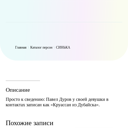
WP_Term Object ( [term_id] => 47 [name] => СИНЬКА [slug] =>
thynk [term_group] => 0 [term_taxonomy_id] => 47 [taxonomy] =>
person [description] => [parent] => 0 [count] => 9427 [filter] => raw )
Главная
\
Каталог персон
\
СИНЬКА
Описание
Просто к сведению: Павел Дуров у своей девушки в
контактах записан как «Круассан из Дубайска».
Похожие записи