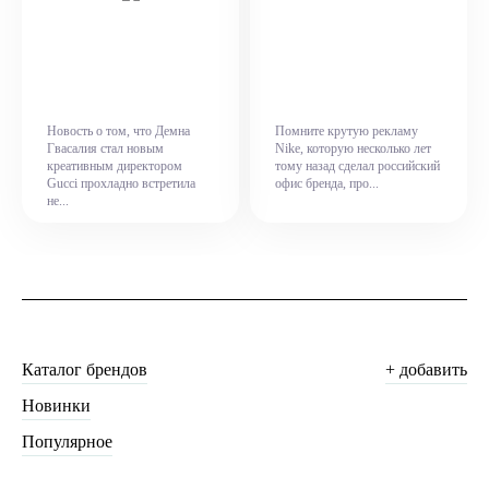
Новость о том, что Демна
Помните крутую рекламу
Гвасалия стал новым
Nike, которую несколько лет
креативным директором
тому назад сделал российский
Gucci прохладно встретила
офис бренда, про...
не...
Каталог брендов
+ добавить
Новинки
Популярное