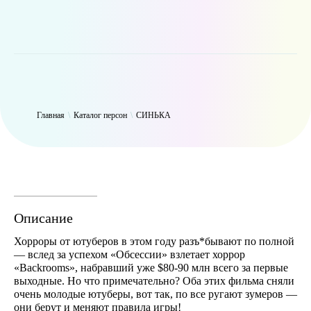
WP_Term Object ( [term_id] => 47 [name] => СИНЬКА [slug] =>
thynk [term_group] => 0 [term_taxonomy_id] => 47 [taxonomy] =>
person [description] => [parent] => 0 [count] => 9427 [filter] => raw )
Главная
\
Каталог персон
\
СИНЬКА
Описание
Хорроры от ютуберов в этом году разъ*бывают по полной
— вслед за успехом «Обсессии» взлетает хоррор
«Backrooms», набравший уже $80-90 млн всего за первые
выходные. Но что примечательно? Оба этих фильма сняли
очень молодые ютуберы, вот так, по все ругают зумеров —
они берут и меняют правила игры!