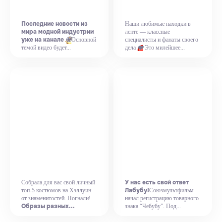
Последние новости из
Наши любимые находки в
мира модной индустрии
ленте — классные
уже на канале
🤩
Основной
специалисты и фанаты своего
❤️
темой видео будет...
дела
Это милейшее...
У нас есть свой ответ
Собрала для вас свой личный
Лабубу!
топ-5 костюмов на Хэллуин
Союзмультфильм
от знаменитостей. Погнали!
начал регистрацию товарного
Образы разных...
знака “Чебубу”. Под...