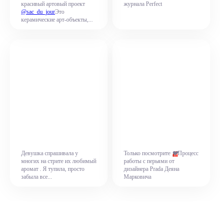
красивый артовый проект
журнала Perfect
@sac_du_jour
Это
керамические арт-объекты,...
💔
Девушка спрашивала у
Только посмотрите
Процесс
многих на стрите их любимый
работы с перьями от
аромат . Я тупила, просто
дизайнера Prada Деяна
забыла все...
Марковича