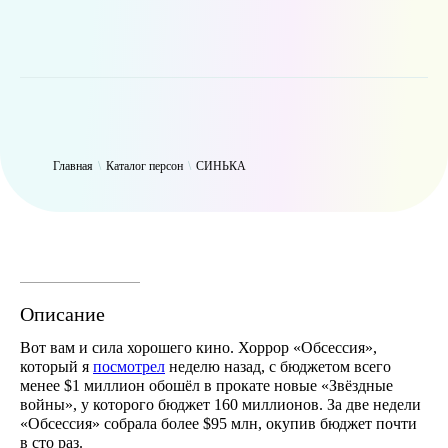
WP_Term Object ( [term_id] => 47 [name] => СИНЬКА [slug] =>
thynk [term_group] => 0 [term_taxonomy_id] => 47 [taxonomy] =>
person [description] => [parent] => 0 [count] => 9422 [filter] => raw )
Главная
\
Каталог персон
\
СИНЬКА
Описание
Вот вам и сила хорошего кино. Хоррор «Обсессия»,
который я
посмотрел
неделю назад, с бюджетом всего
менее $1 миллион обошёл в прокате новые «Звёздные
войны», у которого бюджет 160 миллионов. За две недели
«Обсессия» собрала более $95 млн, окупив бюджет почти
в сто раз.