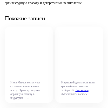
архитектурную красоту и декоративное великолепие.
Похожие записи
Ники Минаж не зря уже
Вчерашний день закончился
столько времени вьется
красивейшим показом
вокруг Трампа, получив
Schiaparelli.
Рассказала
огромную отмену в
«Москвичке» о своем...
индустрии —...