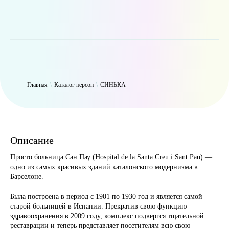
WP_Term Object ( [term_id] => 47 [name] => СИНЬКА [slug] =>
thynk [term_group] => 0 [term_taxonomy_id] => 47 [taxonomy] =>
person [description] => [parent] => 0 [count] => 9427 [filter] => raw )
Главная
\
Каталог персон
\
СИНЬКА
Описание
Просто больница Сан Пау (Hospital de la Santa Creu i Sant Pau) —
одно из самых красивых зданий каталонского модернизма в
Барселоне.
Была построена в период с 1901 по 1930 год и является самой
старой больницей в Испании. Прекратив свою функцию
здравоохранения в 2009 году, комплекс подвергся тщательной
реставрации и теперь представляет посетителям всю свою