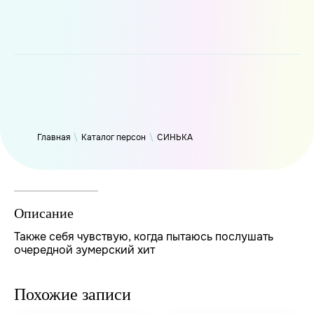
WP_Term Object ( [term_id] => 47 [name] => СИНЬКА [slug] =>
thynk [term_group] => 0 [term_taxonomy_id] => 47 [taxonomy]
=> person [description] => [parent] => 0 [count] => 9418 [filter]
=> raw )
Главная
\
Каталог персон
\
СИНЬКА
Описание
Также себя чувствую, когда пытаюсь послушать
очередной зумерский хит
Похожие записи