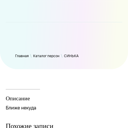
WP_Term Object ( [term_id] => 47 [name] => СИНЬКА [slug] =>
thynk [term_group] => 0 [term_taxonomy_id] => 47 [taxonomy]
=> person [description] => [parent] => 0 [count] => 9418 [filter]
=> raw )
Главная
\
Каталог персон
\
СИНЬКА
Описание
Ближе некуда
Похожие записи