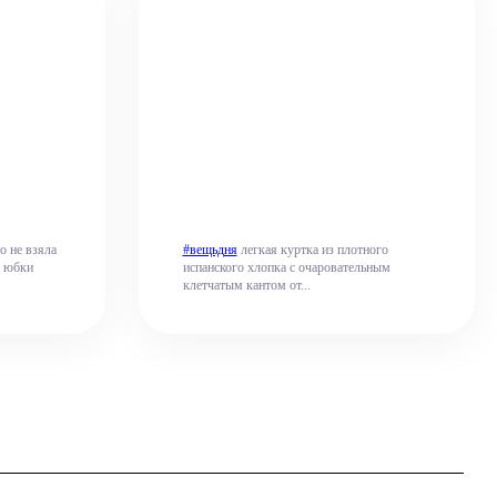
о не взяла
#вещьдня
легкая куртка из плотного
и юбки
испанского хлопка с очаровательным
клетчатым кантом от...