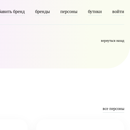
бавить бренд
бренды
персоны
бутики
войти
escription] => [parent] => 0 [count] => 9411 [filter] => raw )
вернуться назад
все персоны