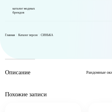
каталог модных
брендов
WP_Term Object ( [term_id] => 47 [name] => СИНЬКА [slug] => thynk 
Главная
\
Каталог персон
\
СИНЬКА
Описание
Рандомные окн
Похожие записи