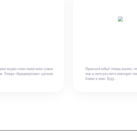
прям модно стало выпускать сумки
Приехала юбка! теперь жалею, чт
ам. Теперь «Бриджертоны» сделали
еще и светлую.oteva повторит эт
.
ближе к маю. Буду...