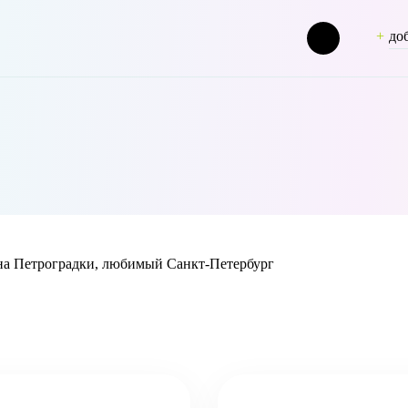
до
[term_group] => 0 [term_taxonomy_id] => 47 [taxonomy] => person [d
а Петроградки, любимый Санкт-Петербург