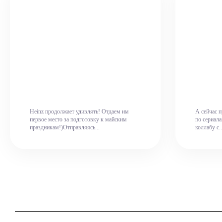
Heinz продолжает удивлять! Отдаем им
А сейчас 
первое место за подготовку к майским
по сериал
праздникам!)Отправляясь...
коллабу с..