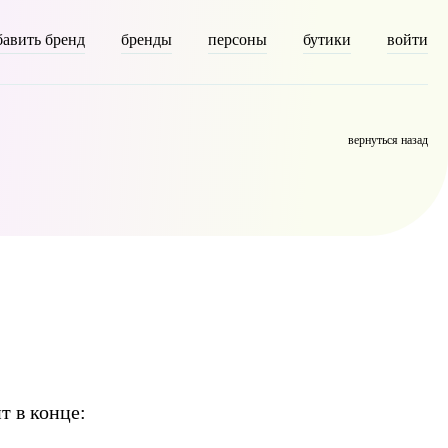
бавить бренд
бренды
персоны
бутики
войти
escription] => [parent] => 0 [count] => 9418 [filter] => raw )
вернуться назад
т в конце: