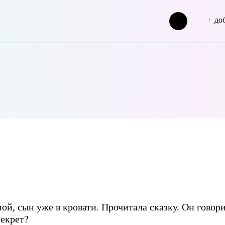
до
[term_group] => 0 [term_taxonomy_id] => 47 [taxonomy] => person [d
й, сын уже в кровати. Прочитала сказку. Он говори
екрет?