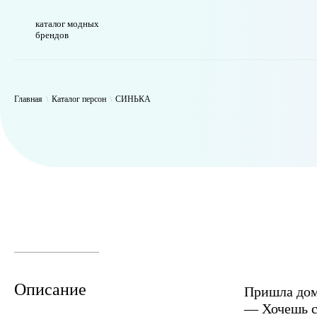
каталог модных
брендов
WP_Term Object ( [term_id] => 47 [name] => СИНЬКА [slug] => thynk 
Главная
\
Каталог персон
\
СИНЬКА
Описание
Пришла домо
— Хочешь с