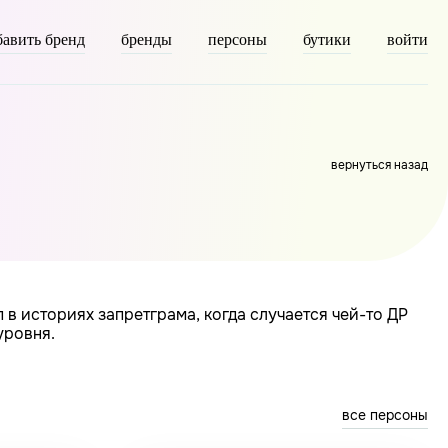
бавить бренд
бренды
персоны
бутики
войти
 => person [description] => [parent] => 0 [count] => 9411
вернуться назад
 в историях запретграма, когда случается чей-то ДР
уровня.
все персоны