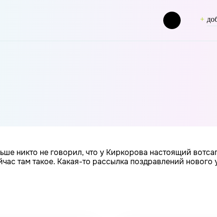
до
 thynk [term_group] => 0 [term_taxonomy_id] => 47 [taxonomy]
ьше никто не говорил, что у Киркорова настоящий вотсап
йчас там такое. Какая-то рассылка поздравлений нового 