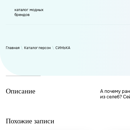
каталог модных
брендов
WP_Term Object ( [term_id] => 47 [name] => СИНЬКА [slug] =>
[filter] => raw )
Главная
\
Каталог персон
\
СИНЬКА
Описание
А почему ран
из селеб? Се
Похожие записи