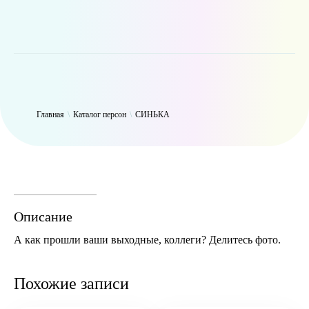
WP_Term Object ( [term_id] => 47 [name] => СИНЬКА [slug] =>
thynk [term_group] => 0 [term_taxonomy_id] => 47 [taxonomy] =>
person [description] => [parent] => 0 [count] => 9431 [filter] => raw )
Главная
\
Каталог персон
\
СИНЬКА
Описание
А как прошли ваши выходные, коллеги? Делитесь фото.
Похожие записи