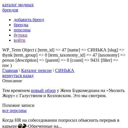
каталог модных
брендов
добавить бренд
бренды
персоны
бутики
войти
WP_Term Object ( [term_id] => 47 [name] => СИНЬКА [slug] =>
thynk [term_group] => 0 [term_taxonomy_id] => 47 [taxonomy] =>
person [description] => [parent] => 0 [count] => 9431 [filter] =>
raw )
Главная
\
Каталог персон
\
СИНЬКА
вернуться назад
Описание
Тем временем
новый обзор
у Жени Бэдкомедиана на «Уволить
Жору» с Галустяном и Козловским. Это мы смотрим.
Похожие записи
все персоны
Когда HR на собеседовании попросил объяснить перерыв в
карьере
😀
🎬
«Обреченные на...