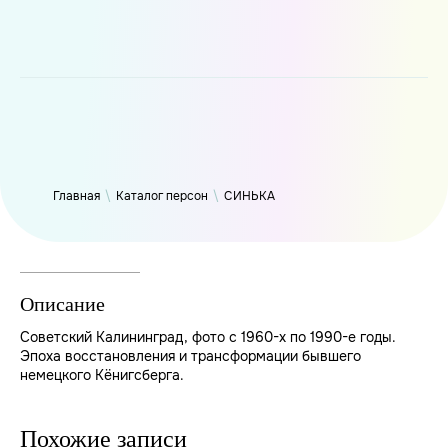
WP_Term Object ( [term_id] => 47 [name] => СИНЬКА [slug] =>
thynk [term_group] => 0 [term_taxonomy_id] => 47 [taxonomy]
=> person [description] => [parent] => 0 [count] => 9418 [filter]
=> raw )
Главная
\
Каталог персон
\
СИНЬКА
Описание
Советский Калининград, фото с 1960-х по 1990-е годы.
Эпоха восстановления и трансформации бывшего
немецкого Кёнигсберга.
Похожие записи