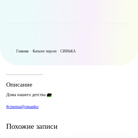
WP_Term Object ( [term_id] => 47 [name] => СИНЬКА [slug] =>
thynk [term_group] => 0 [term_taxonomy_id] => 47 [taxonomy] =>
person [description] => [parent] => 0 [count] => 9431 [filter] => raw )
Главная
\
Каталог персон
\
СИНЬКА
Описание
Дома нашего детства
🏡
#cinema@omanko
Похожие записи