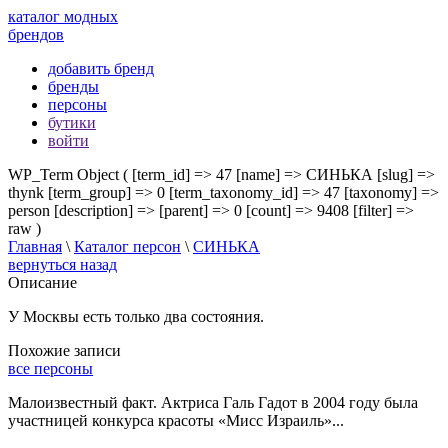
каталог модных
брендов
добавить бренд
бренды
персоны
бутики
войти
WP_Term Object ( [term_id] => 47 [name] => СИНЬКА [slug] =>
thynk [term_group] => 0 [term_taxonomy_id] => 47 [taxonomy] =>
person [description] => [parent] => 0 [count] => 9408 [filter] =>
raw )
Главная
\
Каталог персон
\
СИНЬКА
вернуться назад
Описание
У Москвы есть только два состояния.
Похожие записи
все персоны
Малоизвестный факт. Актриса Галь Гадот в 2004 году была
участницей конкурса красоты «Мисс Израиль»...