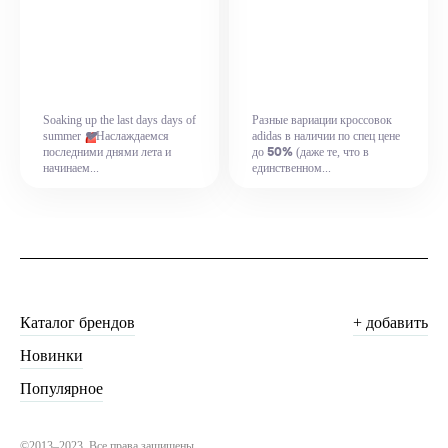
Soaking up the last days days of
Разные вариации кроссовок
💔
summer
Наслаждаемся
adidas в наличии по спец цене
50%
последними днями лета и
до
(даже те, что в
начинаем...
единственном...
Каталог брендов
+ добавить
Новинки
Популярное
©2013–2023. Все права защищены.