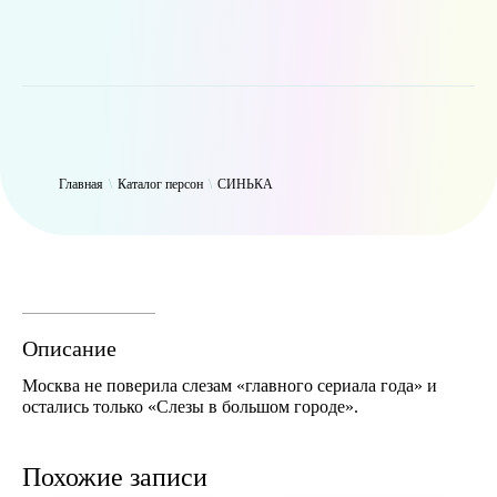
WP_Term Object ( [term_id] => 47 [name] => СИНЬКА [slug] =>
thynk [term_group] => 0 [term_taxonomy_id] => 47 [taxonomy] =>
person [description] => [parent] => 0 [count] => 9431 [filter] => raw )
Главная
\
Каталог персон
\
СИНЬКА
Описание
Москва не поверила слезам «главного сериала года» и
остались только «Слезы в большом городе».
Похожие записи