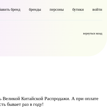
бавить бренд
бренды
персоны
бутики
войти
escription] => [parent] => 0 [count] => 9418 [filter] => raw )
вернуться назад
нь Великой Китайской Распродажи. А при оплате
ь бывает раз в году!