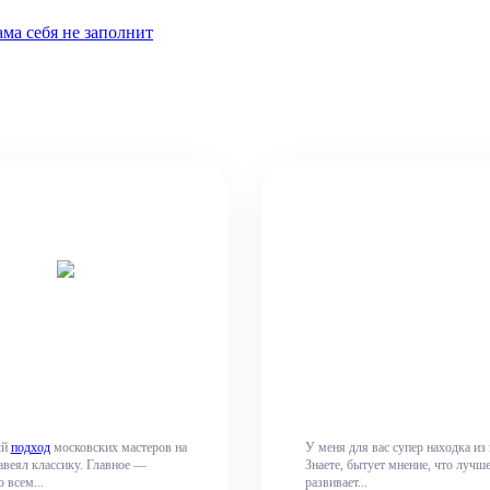
ама себя не заполнит
ый
подход
московских мастеров на
У меня для вас супер находка из
авеял классику. Главное —
Знаете, бытует мнение, что лучше
 всем...
развивает...