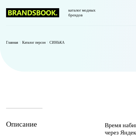
каталог модных
брендов
WP_Term Object ( [term_id] => 47 [name] => СИНЬКА [slug] => thynk 
Главная
\
Каталог персон
\
СИНЬКА
Описание
Время набив
через Яндек