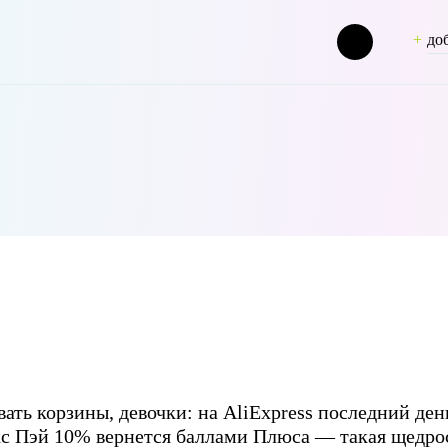
до
[term_group] => 0 [term_taxonomy_id] => 47 [taxonomy] => person [d
ать корзины, девочки: на AliExpress последний де
с Пэй 10% вернется баллами Плюса — такая щедрост