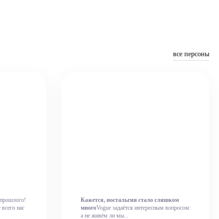
все персоны
 прошлого!
Кажется, ностальгии стало слишком
 всего нас
много
Vogue задаётся интересным вопросом:
а не живём ли мы...