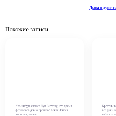
Дыра в душе с
Похожие записи
Кто-нибудь скажет Луи Виттону, что время
Креативн
фотообоев давно прошло? Какая Зендея
все руки н
хорошая, но все...
гибкость во