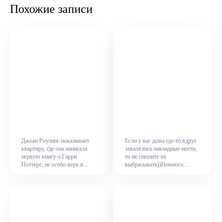
Похожие записи
Джоан Роулинг показывает
Если у вас дома где-то вдруг
квартиру, где она написала
завалялись накладные ногти,
первую книгу о Гарри
то не спешите их
Поттере, не особо веря в...
выбрасывать))Немного...