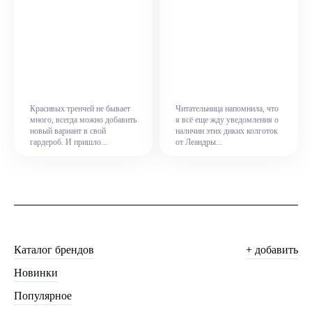
Красивых тренчей не бывает
Читательница напомнила, что
много, всегда можно добавить
я всё еще жду уведомления о
новый вариант в свой
наличии этих диких колготок
гардероб. И пришло...
от Леандры...
Каталог брендов
+ добавить
Новинки
Популярное