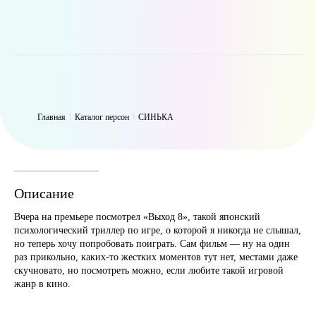
WP_Term Object ( [term_id] => 47 [name] => СИНЬКА [slug] =>
thynk [term_group] => 0 [term_taxonomy_id] => 47 [taxonomy] =>
person [description] => [parent] => 0 [count] => 9411 [filter] => raw )
Главная
\
Каталог персон
\
СИНЬКА
Описание
Вчера на премьере посмотрел «Выход 8», такой японский
психологический триллер по игре, о которой я никогда не слышал,
но теперь хочу попробовать поиграть. Сам фильм — ну на один
раз прикольно, каких-то жестких моментов тут нет, местами даже
скучновато, но посмотреть можно, если любите такой игровой
жанр в кино.