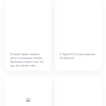
В нашей стране талантов
А Чарли XCX какая красотка.
вагон и маленькая тележка.
По-братски!
Проблема только в том, что
про них обычно либо...