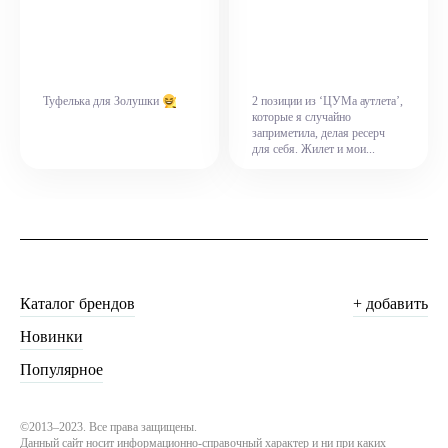
Туфелька для Золушки
2 позиции из ‘ЦУМа аутлета’,
которые я случайно
заприметила, делая ресерч
для себя. Жилет и мои...
Каталог брендов
+ добавить
Новинки
Популярное
©2013–2023. Все права защищены.
Данный сайт носит информационно-справочный характер и ни при каких