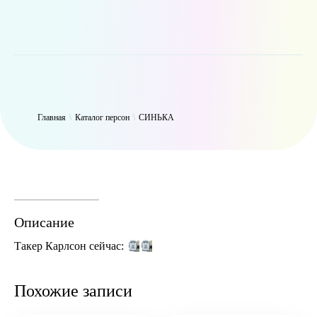
WP_Term Object ( [term_id] => 47 [name] => СИНЬКА [slug] =>
thynk [term_group] => 0 [term_taxonomy_id] => 47 [taxonomy] =>
person [description] => [parent] => 0 [count] => 9431 [filter] => raw )
Главная
\
Каталог персон
\
СИНЬКА
Описание
Такер Карлсон сейчас:
Похожие записи