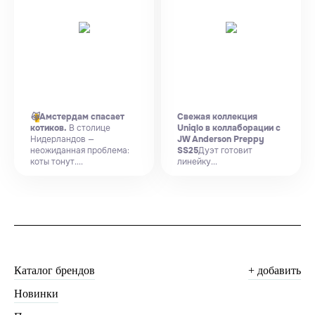
🐱
Амстердам спасает
Свежая коллекция
котиков.
В столице
Uniqlo в коллаборации с
Нидерландов —
JW Anderson Preppy
неожиданная проблема:
SS25
Дуэт готовит
коты тонут....
линейку...
Каталог брендов
+ добавить
Новинки