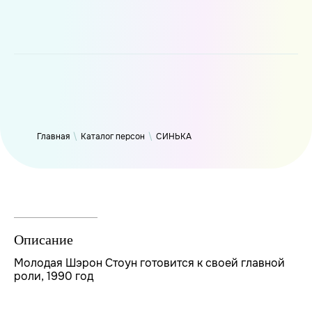
WP_Term Object ( [term_id] => 47 [name] => СИНЬКА [slug] =>
thynk [term_group] => 0 [term_taxonomy_id] => 47 [taxonomy]
=> person [description] => [parent] => 0 [count] => 9431 [filter]
=> raw )
Главная
\
Каталог персон
\
СИНЬКА
Описание
Молодая Шэрон Стоун готовится к своей главной
роли, 1990 год