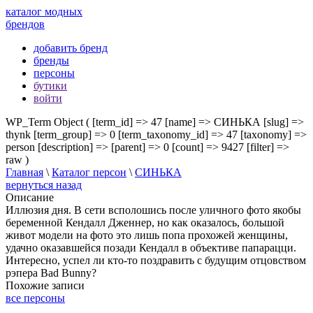
каталог модных
брендов
добавить бренд
бренды
персоны
бутики
войти
WP_Term Object ( [term_id] => 47 [name] => СИНЬКА [slug] =>
thynk [term_group] => 0 [term_taxonomy_id] => 47 [taxonomy] =>
person [description] => [parent] => 0 [count] => 9427 [filter] =>
raw )
Главная
\
Каталог персон
\
СИНЬКА
вернуться назад
Описание
Иллюзия дня. В сети всполошись после уличного фото якобы
беременной Кендалл Дженнер, но как оказалось, большой
живот модели на фото это лишь попа прохожей женщины,
удачно оказавшейся позади Кендалл в объективе папарацци.
Интересно, успел ли кто-то поздравить с будущим отцовством
рэпера Bad Bunny?
Похожие записи
все персоны