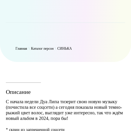
WP_Term Object ( [term_id] => 47 [name] => СИНЬКА [slug] =>
thynk [term_group] => 0 [term_taxonomy_id] => 47 [taxonomy] =>
person [description] => [parent] => 0 [count] => 9427 [filter] => raw )
Главная
\
Каталог персон
\
СИНЬКА
Описание
С начала недели Дуа Липа тизерит свою новую музыку
(почистила все соцсети) а сегодня показала новый темно-
рыжий цвет волос, выглядит уже интересно, так что ждём
новый альбом в 2024, пора бы!
* скрин из запрещенной соцсети