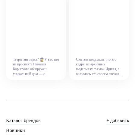
Тверичане здесь?
😎
У вас там
Сначала подумала, что это
на проспекте Николая
кадры из архивных
Корыткова обнаружен
модельных съемок Ирины, а
уникальный дом — с...
оказалось это совсем свежая...
Каталог брендов
+ добавить
Новинки