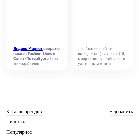
Яндекс Маркет
впервые
Лос-Анджелес сейчас
провёл Fashion Show в
выглядит так (если это не ИИ,
Санкт-Петербурге
Показ
которого вокруг этой истории
коллекций сезона...
уже слишком много),...
Каталог брендов
+ добавить
Новинки
Популярное