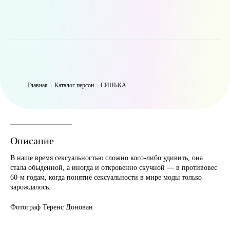
WP_Term Object ( [term_id] => 47 [name] => СИНЬКА [slug] =>
thynk [term_group] => 0 [term_taxonomy_id] => 47 [taxonomy] =>
person [description] => [parent] => 0 [count] => 9431 [filter] => raw )
Главная
\
Каталог персон
\
СИНЬКА
Описание
В наше время сексуальностью сложно кого-либо удивить, она
стала обыденной, а иногда и откровенно скучной — в противовес
60-м годам, когда понятие сексуальности в мире моды только
зарождалось.
Фотограф Теренс Донован