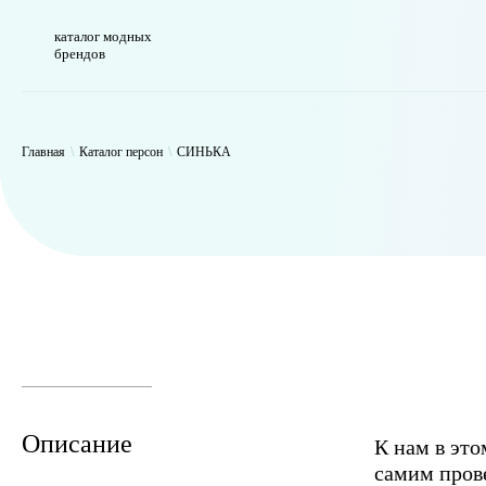
каталог модных
брендов
WP_Term Object ( [term_id] => 47 [name] => СИНЬКА [slug] => thynk 
Главная
\
Каталог персон
\
СИНЬКА
Описание
К нам в это
самим пров