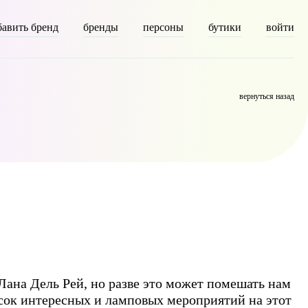
бавить бренд
бренды
персоны
бутики
войти
escription] => [parent] => 0 [count] => 9408 [filter] => raw )
вернуться назад
 Лана Дель Рей, но разве это может помешать нам
исок интересных и ламповых мероприятий на этот