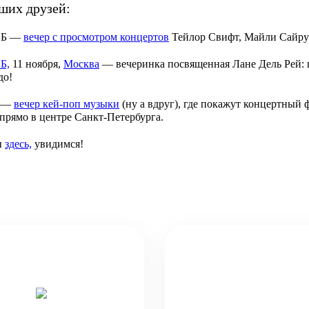
ших друзей:
СПБ —
вечер с просмотром концертов
Тейлор Свифт, Майли Сайру
Б,
11 ноября,
Москва
— вечеринка посвященная Лане Дель Рей: 
до!
Б —
вечер кей-поп музыки
(ну а вдруг), где покажут концерт
прямо в центре Санкт-Петербурга.
ы
здесь,
увидимся!