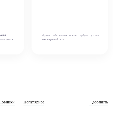
ьная
Ирина Шейк желает горячего доброго утра в
помещается
запрещенной сети
Новинки
Популярное
+ добавить