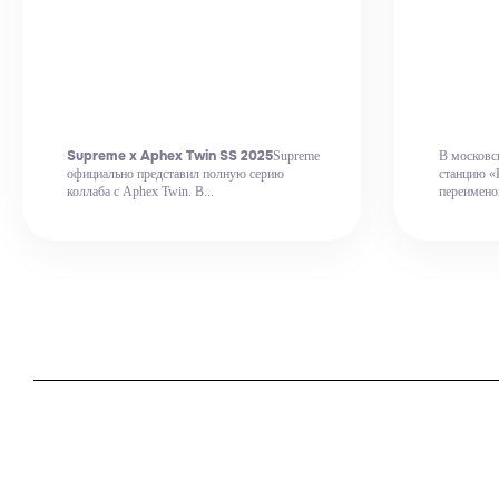
Supreme x Aphex Twin SS 2025
Supreme
В московск
официально представил полную серию
станцию «
коллаба с Aphex Twin. В...
переименов