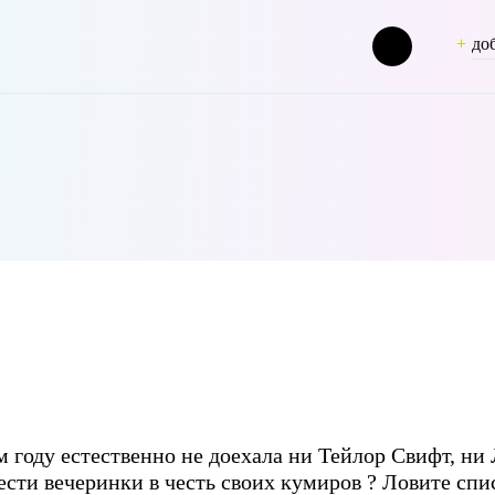
до
[term_group] => 0 [term_taxonomy_id] => 47 [taxonomy] => person [d
м году естественно не доехала ни Тейлор Свифт, ни
ести вечеринки в честь своих кумиров ? Ловите сп