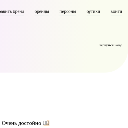
бавить бренд
бренды
персоны
бутики
войти
] => person [description] => [parent] => 0 [count] => 4904 [filter]
вернуться назад
👍🏻
. Очень достойно