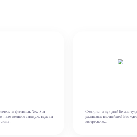
аетесь на фестиваль New Star
Смотрим на лук дня! Бегаем туда
о я вам немного завидую, ведь вы
расписание плотнейшее! Вас жде
оими...
интересного...