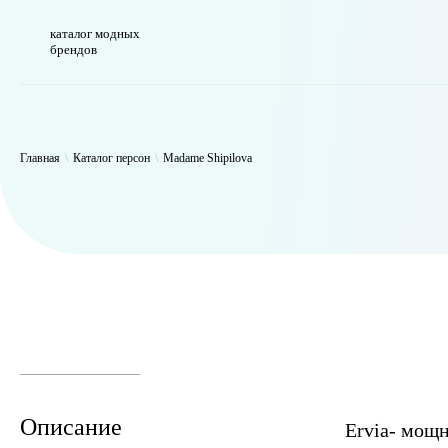
каталог модных
брендов
WP_Term Object ( [term_id] => 45 [name] => Madame Shipilova [slug] 
=> raw )
Главная
\
Каталог персон
\
Madame Shipilova
Описание
Ervia- мощ