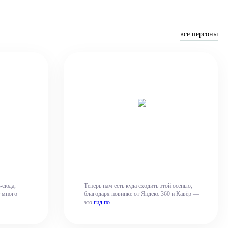
все персоны
-сюда,
Теперь нам есть куда сходить этой осенью,
т много
благодаря новинке от Яндекс 360 и Кавёр —
это
гид по...