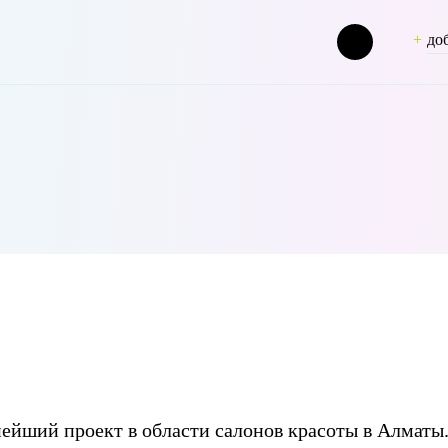
до
=> shipilovaks [term_group] => 0 [term_taxonomy_id] => 45 [taxonomy
нейший проект в области салонов красоты в Алматы