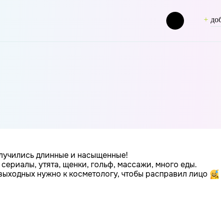
до
 [slug] => shipilovaks [term_group] => 0 [term_taxonomy_id] 
лучились длинные и насыщенные!
, сериалы, утята, щенки, гольф, массажи, много еды.
выходных нужно к косметологу, чтобы расправил лицо