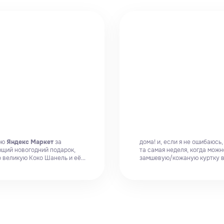
рю
Яндекс Маркет
за
дома! и, если я не ошибаюсь
щий новогодний подарок,
та самая неделя, когда можн
о великую Коко Шанель и её...
замшевую/кожаную куртку в.