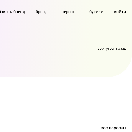
бавить бренд
бренды
персоны
бутики
войти
=> 45 [taxonomy] => person [description] => [parent] => 0
вернуться назад
все персоны