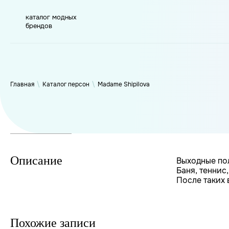
каталог модных
брендов
WP_Term Object ( [term_id] => 45 [name] => Madame Shipilova
[count] => 4904 [filter] => raw )
Главная
\
Каталог персон
\
Madame Shipilova
Описание
Выходные по
Баня, теннис
После таких 
Похожие записи