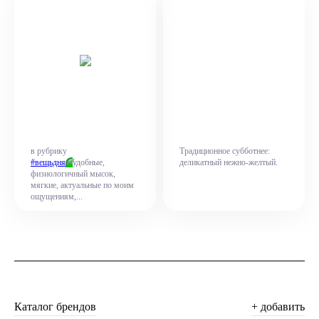
в рубрику
Традиционное субботнее:
✅
#вещьдня
удобные,
деликатный нежно-желтый.
физиологичный мысок,
мягкие, актуальные по моим
ощущениям,...
Каталог брендов
+ добавить