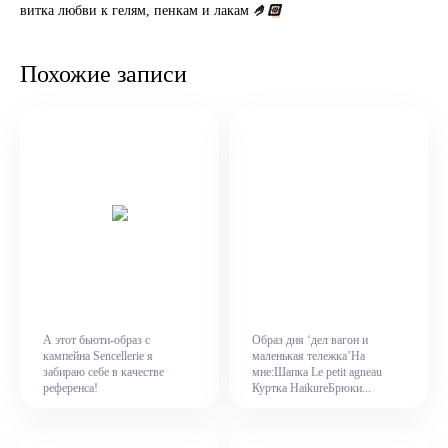
🤌🏻
витка любви к гелям, пенкам и лакам
Похожие записи
А этот бьюти-образ с
Образ дня ‘дел вагон и
кампейна Sencellerie я
маленькая тележка’На
забираю себе в качестве
мне:Шапка Le petit agneau
референса!
Куртка HaikureБрюки...