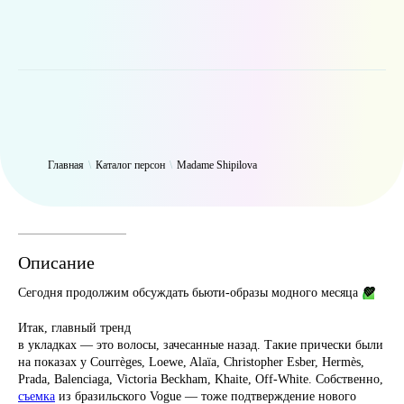
WP_Term Object ( [term_id] => 45 [name] => Madame Shipilova [slug]
=> shipilovaks [term_group] => 0 [term_taxonomy_id] => 45
[taxonomy] => person [description] => [parent] => 0 [count] => 4904
[filter] => raw )
Главная
\
Каталог персон
\
Madame Shipilova
Описание
💚
Сегодня продолжим обсуждать бьюти-образы модного месяца
Итак, главный тренд
в укладках — это волосы, зачесанные назад. Такие прически были
на показах у Courrèges, Loewe, Alaïa, Christopher Esber, Hermès,
Prada, Balenciaga, Victoria Beckham, Khaite, Off-White. Собственно,
съемка
из бразильского Vogue — тоже подтверждение нового