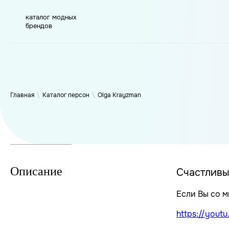
каталог модных
брендов
WP_Term Object ( [term_id] => 51 [name] => Olga Krayzman [
YouTube-канала о связи социума и моды, маркетинговой
https://youtube.com/@KrayzmanOlga [parent] => 0 [count] => 
Главная
\
Каталог персон
\
Olga Krayzman
Описание
Счастливый
Если Вы со м
https://yout