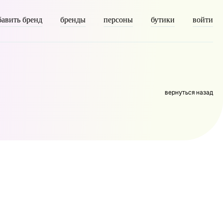
бавить бренд
бренды
персоны
бутики
войти
=> 51 [taxonomy] => person [description] => Автор
 из модной индустрии:
вернуться назад