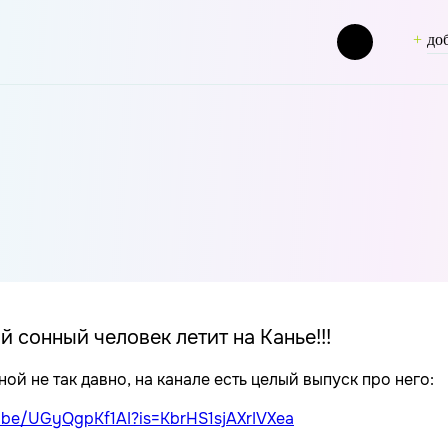
до
slug] => olgakrayzman [term_group] => 0 [term_taxonomy_id] 
 стратегии модных брендов и самых интересных новостей
1298 [filter] => raw )
 сонный человек летит на Канье!!!
ной не так давно, на канале есть целый выпуск про него:
u.be/UGyQgpKf1AI?is=KbrHS1sjAXrIVXea