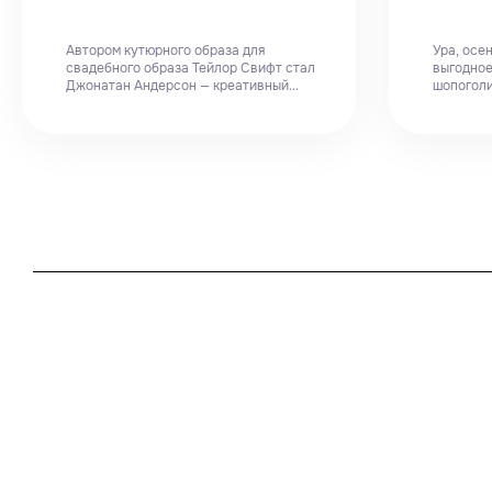
Автором кутюрного образа для
Ура, осе
свадебного образа Тейлор Свифт стал
выгодное
Джонатан Андерсон — креативный...
шопоголи