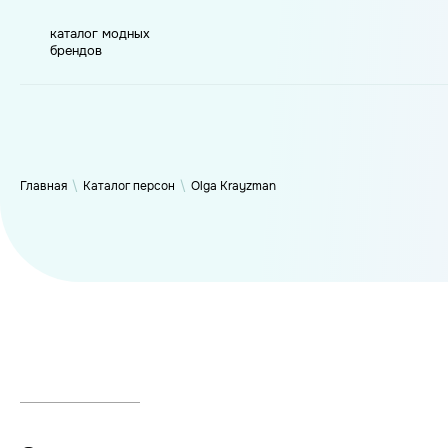
каталог модных
брендов
WP_Term Object ( [term_id] => 51 [name] => Olga Krayzman [
YouTube-канала о связи социума и моды, маркетинговой
https://youtube.com/@KrayzmanOlga [parent] => 0 [count] => 
Главная
\
Каталог персон
\
Olga Krayzman