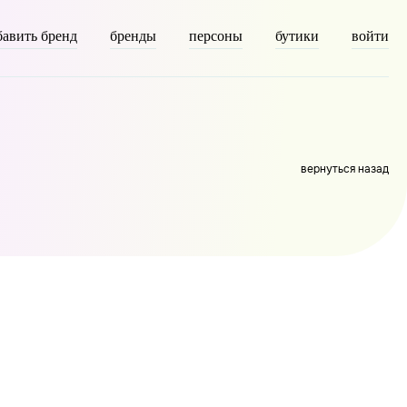
бавить бренд
бренды
персоны
бутики
войти
=> 51 [taxonomy] => person [description] => Автор
 из модной индустрии:
вернуться назад