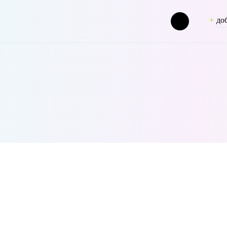
до
slug] => olgakrayzman [term_group] => 0 [term_taxonomy_id] 
 стратегии модных брендов и самых интересных новостей
1298 [filter] => raw )