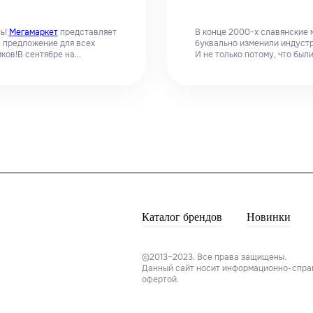
нь!
Мегамаркет
представляет
В конце 2000-х славянские 
 предложение для всех
буквально изменили индуст
ков!В сентябре на...
И не только потому, что были.
Каталог брендов
Новинки
©2013–2023. Все права защищены.
Данный сайт носит информационно-справо
офертой.