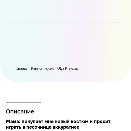
WP_Term Object ( [term_id] => 51 [name] => Olga Krayzman [slug]
=> olgakrayzman [term_group] => 0 [term_taxonomy_id] => 51
[taxonomy] => person [description] => Автор YouTube-канала о связи
социума и моды, маркетинговой стратегии модных брендов и
самых интересных новостей из модной индустрии:
https://youtube.com/@KrayzmanOlga [parent] => 0 [count] => 1298
[filter] => raw )
Главная
\
Каталог персон
\
Olga Krayzman
Описание
Мама: покупает мне новый костюм и просит
играть в песочнице аккуратнее