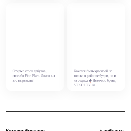
Открыл сезон арбузов,
Хочется быть красивой не
спасибо Finn Flare. Долго вы
только в рабочие будни, но и
🔥
это вырезали?!
на отдыхе
Девочки, бренд
SOKOLOV на...
Каталог брендов
+ добавить