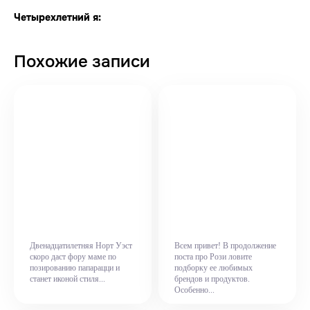
Четырехлетний я:
Похожие записи
Двенадцатилетняя Норт Уэст
Всем привет! В продолжение
скоро даст фору маме по
поста про Рози ловите
позированию папарацци и
подборку ее любимых
станет иконой стиля...
брендов и продуктов.
Особенно...