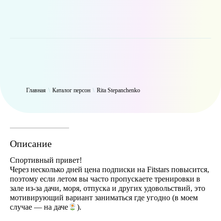
WP_Term Object ( [term_id] => 46 [name] => Rita Stepanchenko [slug]
=> leopardhunt [term_group] => 0 [term_taxonomy_id] => 46
[taxonomy] => person [description] => [parent] => 0 [count] => 2401
[filter] => raw )
Главная
\
Каталог персон
\
Rita Stepanchenko
Описание
Спортивный привет!
Через несколько дней цена подписки на Fitstars повысится,
поэтому если летом вы часто пропускаете тренировки в
зале из‑за дачи, моря, отпуска и других удовольствий, это
мотивирующий вариант заниматься где угодно (в моем
случае — на даче
).