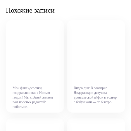
Похожие записи
Мои фэшн-девочки,
Видео дня: В зоопарке
поздравляю вас с Новым
Нидерландов девушка
годом! Мы с Веней желаем
уронила свой айфон в вольер
вам простых радостей:
с бабуинами — те быстро...
побольше...