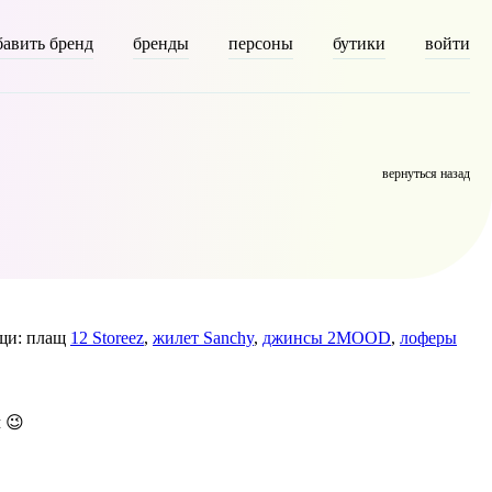
бавить бренд
бренды
персоны
бутики
войти
y] => person [description] => [parent] => 0 [count] => 2399 [filter]
вернуться назад
ещи: плащ
12 Storeez
,
жилет Sanchy
,
джинсы 2MOOD
,
лоферы
 😉