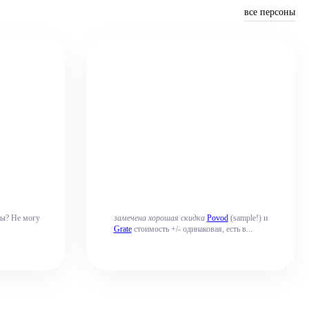
все персоны
сы? Не могу
замечена хорошая скидка
Povod
(sample!) и
Grate
стоимость +/- одинаковая, есть в...