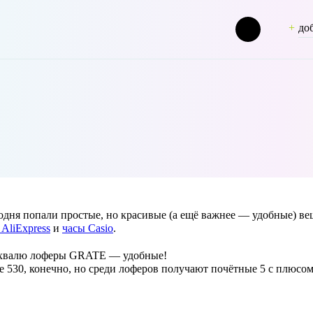
до
 => leopardhunt [term_group] => 0 [term_taxonomy_id] => 46 [taxonom
одня попали простые, но красивые (а ещё важнее — удобные) в
 AliExpress
и
часы Casio
.
охвалю лоферы GRATE — удобные!
e 530, конечно, но среди лоферов получают почётные 5 с плюсом