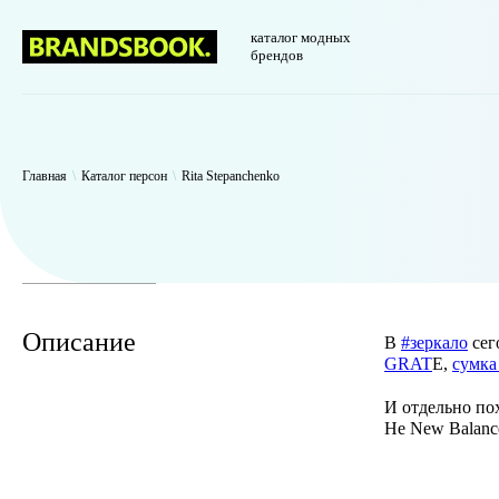
каталог модных
брендов
WP_Term Object ( [term_id] => 46 [name] => Rita Stepanchenko [slug]
=> raw )
Главная
\
Каталог персон
\
Rita Stepanchenko
Описание
В
#зеркало
сег
GRAT
E,
сумка
И отдельно п
Не New Balanc