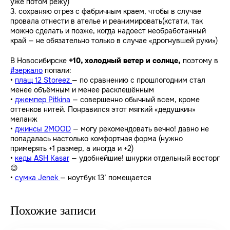
уже потом режу)
3. сохраняю отрез с фабричным краем, чтобы в случае
провала отнести в ателье и реанимировать(кстати, так
можно сделать и позже, когда надоест необработанный
край — не обязательно только в случае «дрогнувшей руки»)
В Новосибирске
+10, холодный ветер и солнце,
поэтому в
#зеркало
попали:
•
плащ 12 Storeez
— по сравнению с прошлогодним стал
менее объёмным и менее расклешённым
•
джемпер Pitkina
— совершенно обычный всем, кроме
оттенков нитей. Понравился этот мягкий «дедушкин»
меланж
•
джинсы 2MOOD
— могу рекомендовать вечно! давно не
попадалась настолько комфортная форма (нужно
примерять +1 размер, а иногда и +2)
•
кеды ASH Kasar
— удобнейшие! шнурки отдельный восторг
😉
•
сумка Jenek
— ноутбук 13’ помещается
Похожие записи