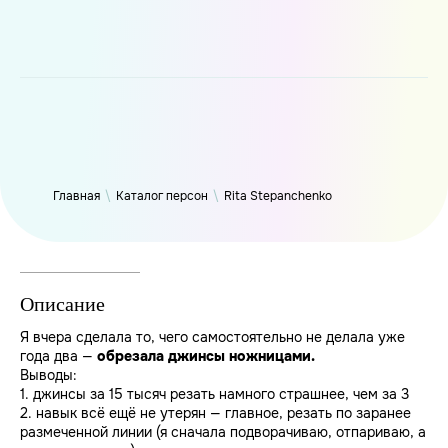
WP_Term Object ( [term_id] => 46 [name] => Rita Stepanchenko
[slug] => leopardhunt [term_group] => 0 [term_taxonomy_id] =>
46 [taxonomy] => person [description] => [parent] => 0 [count]
=> 2398 [filter] => raw )
Главная
\
Каталог персон
\
Rita Stepanchenko
Описание
Я вчера сделала то, чего самостоятельно не делала уже
года два —
обрезала джинсы ножницами.
Выводы:
1. джинсы за 15 тысяч резать намного страшнее, чем за 3
2. навык всё ещё не утерян — главное, резать по заранее
размеченной линии (я сначала подворачиваю, отпариваю, а