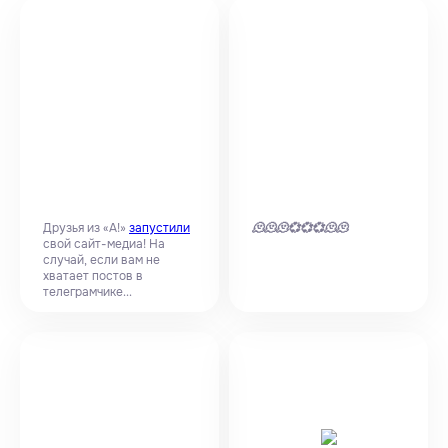
Друзья из «А!»
запустили
🫠
🫠
🫠
💞
💞
💞
🫠
🫠
свой сайт-медиа! На
случай, если вам не
хватает постов в
телеграмчике...