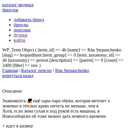
каталог модных
брендов
добавить бренд
бренды
персоны
бутики
войти
WP_Term Object ( [term_id] => 46 [name] => Rita Stepanchenko
[slug] => leopardhunt [term_group] => 0 [term_taxonomy_id] =>
46 [taxonomy] => person [description] => [parent] => 0 [count] =>
2400 [filter] => raw )
Главная
\
Каталог персон
\
Rita Stepanchenko
вернуться назад
Описание
Знакомьтесь
🧡
ещё одна пара обуви, которая мечтает о
зимовке в тёплых краях ничуть не меньше, чем я.
Хотя, если зима сухая и под рукой есть машина, в
Новосибирске ей тоже можно дать немного времени
+ идут в размер