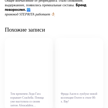
Общее впечатление от ребрендинга: стало спокойнее,
Бренд
выдержаннее, появились премиальные составы.
повзрослел.
промокод STEPRITA работает
Похожие записи
Тем временем Леди Гага
Фрида Аасен в лукбуке новой
взрывает Coachella. Певица
коллекции Oseree в стиле 00-
уже выступила со своим
х. Вау!
хитом Abracadabra....