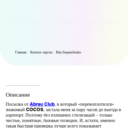
WP_Term Object ( [term_id] => 46 [name] => Rita Stepanchenko [slug]
=> leopardhunt [term_group] => 0 [term_taxonomy_id] => 46
[taxonomy] => person [description] => [parent] => 0 [count] => 2400
[filter] => raw )
Главная
\
Каталог персон
\
Rita Stepanchenko
Описание
Abrau Club
Посылка от
,
в который «перевоплотился»
COCOS
знакомый
, застала меня за пару часов до выезда в
аэропорт. Поэтому без излишних стилизаций – только
чистые, понятные, базовые позиции. И, кстати, именно
такая быстрая примерка лучше всего показывает