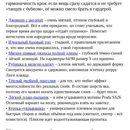
гармоничность кроя: если вещь сразу садится и не требует
«танцев с бубном», её можно смело брать в гардероб.
•
Джемпер с ангорой
– очень мягкий, оттенок глубокий и
благородный. Всё в нём прекрасно, но стоит учитывать, что
первое время ангора щедро «отдаёт пушинки». Помогает
антистатик или народные методы вроде морозилки.
•
Идеальный базовый топ
– гладкий, с правильным прилеганием
и, что мне очень понравилось, узкой горловиной.
•
Мягкие прямые джинсы полной длины
– глубокий тёмно-синий
с лёгкой зеленцой. На параметры 64/90 размер S сел приятно.
•
Рубашка в мелкую клетку
– хлопок мягкий, но держащий форму.
Смотрится аккуратно и сдержанно, напоминая эстетику preppy
Лиги плюща.
•
Тёплый двойной лонгслив
– для тех, кто любит эффект
многослойности без реальных слоёв. В составе шерсть яка,
поэтому его можно носить единственным слоев — будет тепло.
•
Лёгкий плащ-пыльник
– в нём угадываются мотивы Prada SS26.
Отличный вариант на весну, рекомендую взять на заметку.
•
Куртка-«укрывашка»
– универсальное плечевое изделие для
быстрых сборов и любых объёмов под ним (свитшот, свитер – всё
поместится). Плюсом идет водоотталкивающая пропитка.