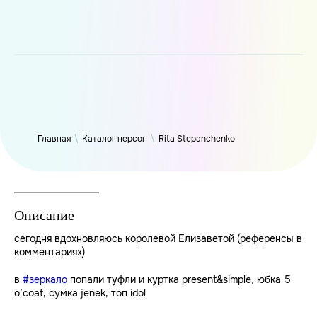
WP_Term Object ( [term_id] => 46 [name] => Rita Stepanchenko
[slug] => leopardhunt [term_group] => 0 [term_taxonomy_id] =>
46 [taxonomy] => person [description] => [parent] => 0 [count]
=> 2398 [filter] => raw )
Главная
\
Каталог персон
\
Rita Stepanchenko
Описание
сегодня вдохновляюсь королевой Елизаветой (референсы в
комментариях)
в
#зеркало
попали туфли и куртка present&simple, юбка 5
o’coat, сумка jenek, топ idol