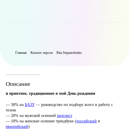
WP_Term Object ( [term_id] => 46 [name] => Rita Stepanchenko [slug]
=> leopardhunt [term_group] => 0 [term_taxonomy_id] => 46
[taxonomy] => person [description] => [parent] => 0 [count] => 2398
[filter] => raw )
Главная
\
Каталог персон
\
Rita Stepanchenko
Описание
и приятное, традиционное в мой День рождения
— 30% на
БАЗУ
— руководство по подбору всего и работу с
телом
— 20% на мужской осенний
шоплист
— 10% на женские осенние трендбуки (
российский
и
европейский
)