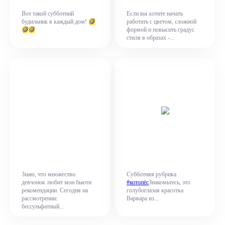
Вот такой субботний
Если вы хотите начать
будильник в каждый дом!
работать с цветом, сложной
формой и повысить градус
стиля в образах -...
Знаю, что множество
Субботняя рубрика
девчонок любит мои бьюти
#котопёс
Знакомьтесь, это
рекомендации. Сегодня на
голубоглазая красотка
рассмотрении:
Варвара из...
бессульфатный...