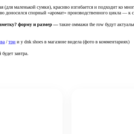
я (для маленькой сумки), красиво изгибается и подходит ко мно
лю доносился спорный «аромат» производственного цикла — к с
заметку? форму и размер —
такие
оммажи the row будут актуаль
два
/
три
и у dnk shoes в магазине видела (фото в комментариях)
 будет завтра.