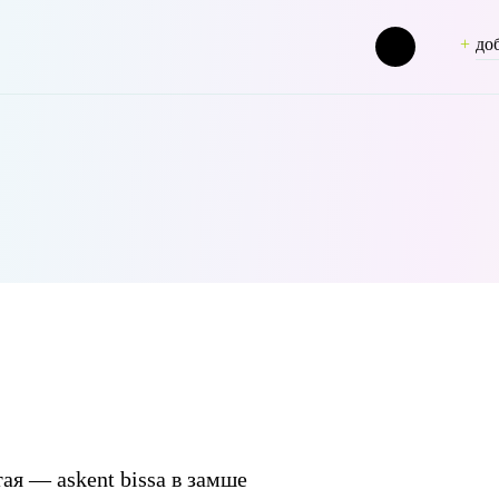
до
 => leopardhunt [term_group] => 0 [term_taxonomy_id] => 46 [taxonom
ая — askent bissa в замше