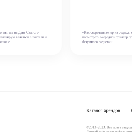
к вы, а я на День Святого
«Как скоротать вечер на отдыхе, 
планирую валяться в постели и
посмотреть очередной триллер п
еное с...
безумного садиста и...
Каталог брендов
©2013–2023. Все права защищ