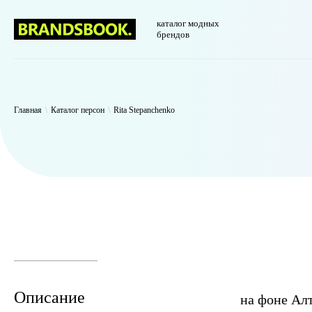
каталог модных
брендов
WP_Term Object ( [term_id] => 46 [name] => Rita Stepanchenko [slug]
=> raw )
Главная
\
Каталог персон
\
Rita Stepanchenko
Описание
на фоне Алт