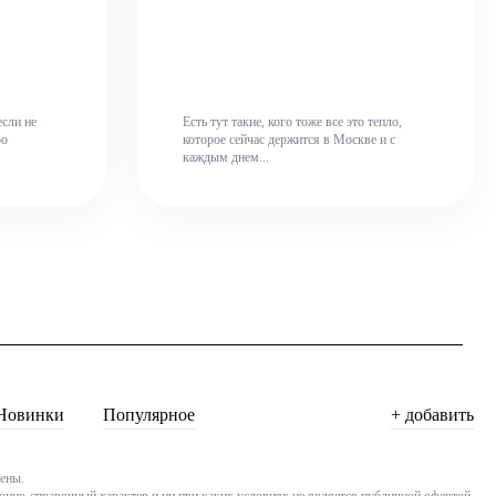
если не
Есть тут такие, кого тоже все это тепло,
ро
которое сейчас держится в Москве и с
каждым днем...
Новинки
Популярное
+ добавить
ены.