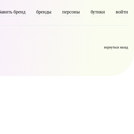
бавить бренд
бренды
персоны
бутики
войти
y] => person [description] => [parent] => 0 [count] => 2398 [filter]
вернуться назад