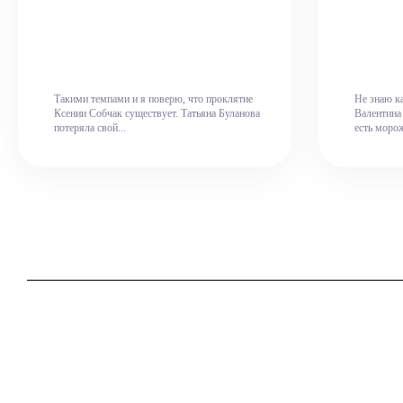
Такими темпами и я поверю, что проклятие
Не знаю ка
Ксении Собчак существует. Татьяна Буланова
Валентина 
потеряла свой...
есть морож