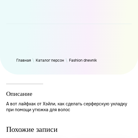
WP_Term Object ( [term_id] => 49 [name] => Fashion dnevnik
[slug] => fashiondnevnik [term_group] => 0 [term_taxonomy_id]
=> 49 [taxonomy] => person [description] => [parent] => 0
[count] => 3265 [filter] => raw )
Главная
\
Каталог персон
\
Fashion dnevnik
Описание
А вот лайфхак от Хэйли, как сделать серферскую укладку
при помощи утюжка для волос
Похожие записи