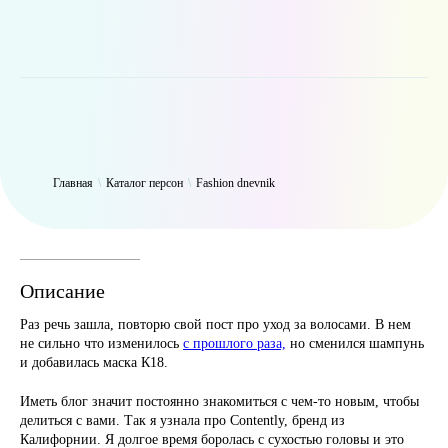
WP_Term Object ( [term_id] => 49 [name] => Fashion dnevnik [slug]
=> fashiondnevnik [term_group] => 0 [term_taxonomy_id] => 49
[taxonomy] => person [description] => [parent] => 0 [count] => 3269
[filter] => raw )
Главная
\
Каталог персон
\
Fashion dnevnik
Описание
Раз речь зашла, повторю свой пост про уход за волосами. В нем
не сильно что изменилось
с прошлого раза,
но сменился шампунь
и добавилась маска К18.
Иметь блог значит постоянно знакомиться с чем-то новым, чтобы
делиться с вами. Так я узнала про Contently, бренд из
Калифорнии. Я долгое время боролась с сухостью головы и это