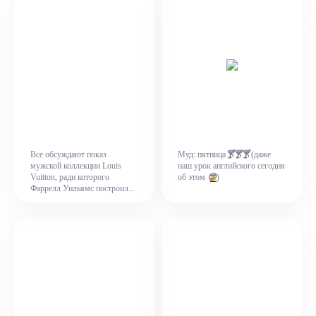
Все обсуждают показ
Муд: пятница
🍸
🍸
🍸
(даже
мужской коллекции Louis
наш урок английского сегодня
Vuitton, ради которого
об этом
😎
)
Фаррелл Уильямс построил...