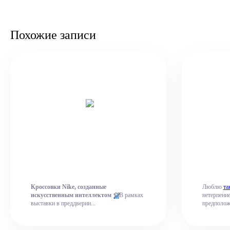
Похожие записи
Кроссовки Nike, созданные
Люблю
та
искусственным интеллектом
👕
В рамках
нетерпени
выставки в преддверии...
предполож