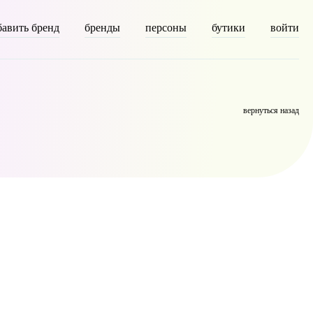
бавить бренд
бренды
персоны
бутики
войти
omy] => person [description] => [parent] => 0 [count] => 3264
вернуться назад