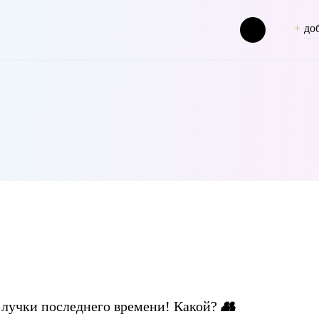
до
=> fashiondnevnik [term_group] => 0 [term_taxonomy_id] => 49 [taxon
лучки последнего времени! Какой?
👥