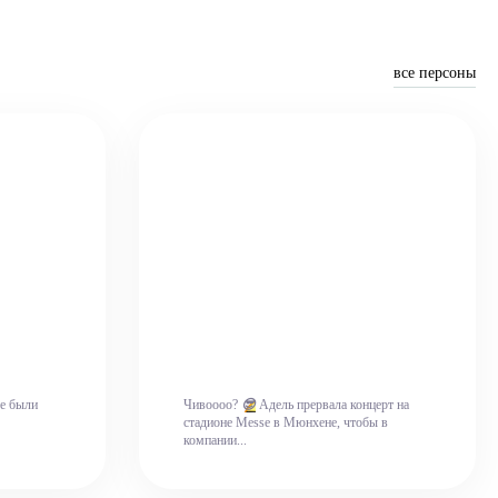
все персоны
ые были
Чивоооо?
😎
Адель прервала концерт на
стадионе Messe в Мюнхене, чтобы в
компании...