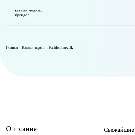
каталог модных
брендов
WP_Term Object ( [term_id] => 49 [name] => Fashion dnevnik [slug] 
[filter] => raw )
Главная
\
Каталог персон
\
Fashion dnevnik
Описание
Свежайшие 