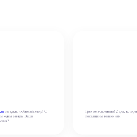
кие
загадки, любимый жанр! С
Грех не вспомнить! 2 дня, котор
ем ждем завтра. Ваши
посвящены только нам.
ения?