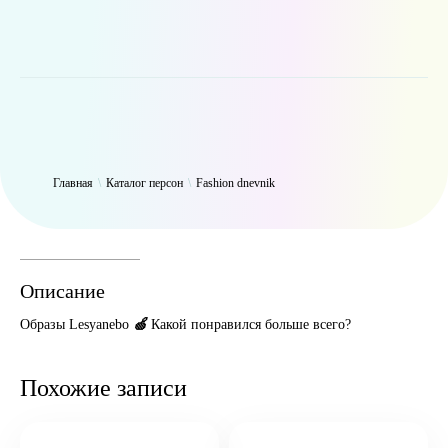
WP_Term Object ( [term_id] => 49 [name] => Fashion dnevnik [slug]
=> fashiondnevnik [term_group] => 0 [term_taxonomy_id] => 49
[taxonomy] => person [description] => [parent] => 0 [count] => 3269
[filter] => raw )
Главная
\
Каталог персон
\
Fashion dnevnik
Описание
Образы Lesyanebo
🍏
Какой понравился больше всего?
Похожие записи