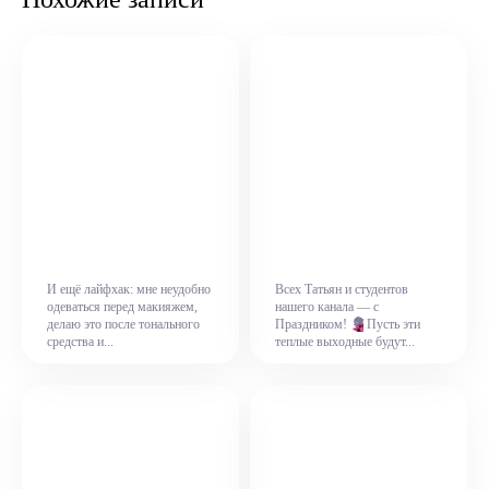
И ещё лайфхак: мне неудобно
Всех Татьян и студентов
одеваться перед макияжем,
нашего канала — с
делаю это после тонального
Праздником!
💐
Пусть эти
средства и...
теплые выходные будут...