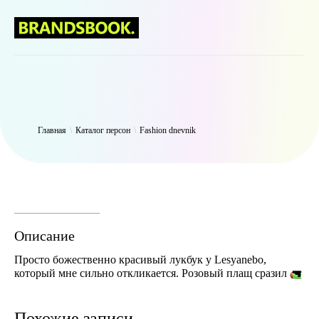
WP_Term Object ( [term_id] => 49 [name] => Fashion dnevnik [slug]
=> fashiondnevnik [term_group] => 0 [term_taxonomy_id] => 49
[taxonomy] => person [description] => [parent] => 0 [count] => 3264
[filter] => raw )
Главная
\
Каталог персон
\
Fashion dnevnik
Описание
Просто божественно красивый лукбук у Lesyanebo,
который мне сильно откликается. Розовый плащ сразил
🔫
Похожие записи