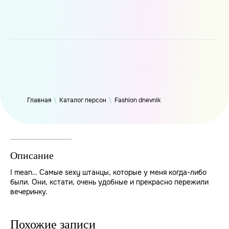
WP_Term Object ( [term_id] => 49 [name] => Fashion dnevnik
[slug] => fashiondnevnik [term_group] => 0 [term_taxonomy_id]
=> 49 [taxonomy] => person [description] => [parent] => 0
[count] => 3267 [filter] => raw )
Главная
\
Каталог персон
\
Fashion dnevnik
Описание
I mean… Самые sexy штанцы, которые у меня когда-либо
были. Они, кстати, очень удобные и прекрасно пережили
вечеринку.
Похожие записи