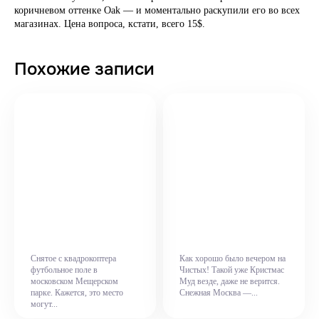
коричневом оттенке Oak — и моментально раскупили его во всех
магазинах. Цена вопроса, кстати, всего 15$.
Похожие записи
Снятое с квадрокоптера
Как хорошо было вечером на
футбольное поле в
Чистых! Такой уже Кристмас
московском Мещерском
Муд везде, даже не верится.
парке. Кажется, это место
Снежная Москва —...
могут...