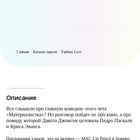
WP_Term Object ( [term_id] => 50 [name] => Fashion Love [slug] =>
fashion [term_group] => 0 [term_taxonomy_id] => 50 [taxonomy] =>
person [description] => [parent] => 0 [count] => 6327 [filter] => raw )
Главная
\
Каталог персон
\
Fashion Love
Описание
Все слышали про главную комедию этого лета
«Материалистка»? Но разговор пойдет не про кино, а про
помаду, которой Дакота Джонсон целовала Педро Паскаля
и Криса Эванса.
Поклонники узнали, что на актрисе — MAC Lip Pencil в бежево-