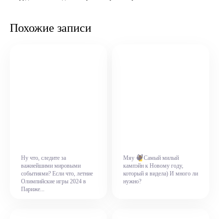
Похожие записи
Ну что, следите за
Мяу
😸
Самый милый
важнейшими мировыми
кампэйн к Новому году,
событиями? Если что, летние
который я видела) И много ли
Олимпийские игры 2024 в
нужно?
Париже...