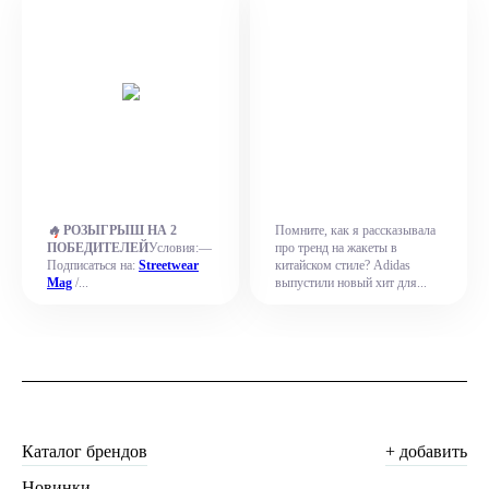
🔥
РОЗЫГРЫШ НА 2
Помните, как я рассказывала
ПОБЕДИТЕЛЕЙ
Условия:—
про тренд на жакеты в
Подписаться на:
Streetwear
китайском стиле? Adidas
Mag
/...
выпустили новый хит для...
Каталог брендов
+ добавить
Новинки