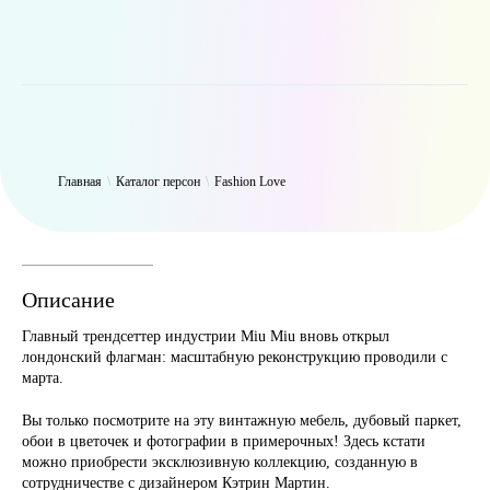
WP_Term Object ( [term_id] => 50 [name] => Fashion Love [slug] =>
fashion [term_group] => 0 [term_taxonomy_id] => 50 [taxonomy] =>
person [description] => [parent] => 0 [count] => 6310 [filter] => raw )
Главная
\
Каталог персон
\
Fashion Love
Описание
Главный трендсеттер индустрии Miu Miu вновь открыл
лондонский флагман: масштабную реконструкцию проводили с
марта.
Вы только посмотрите на эту винтажную мебель, дубовый паркет,
обои в цветочек и фотографии в примерочных! Здесь кстати
можно приобрести эксклюзивную коллекцию, созданную в
сотрудничестве с дизайнером Кэтрин Мартин.