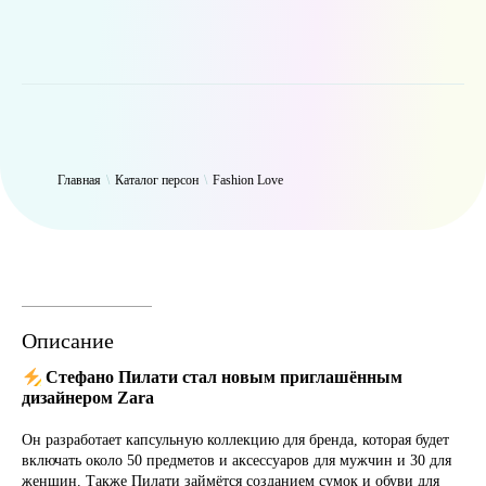
WP_Term Object ( [term_id] => 50 [name] => Fashion Love [slug] =>
fashion [term_group] => 0 [term_taxonomy_id] => 50 [taxonomy] =>
person [description] => [parent] => 0 [count] => 6316 [filter] => raw )
Главная
\
Каталог персон
\
Fashion Love
Описание
Стефано Пилати стал новым приглашённым
дизайнером Zara
Он разработает капсульную коллекцию для бренда, которая будет
включать около 50 предметов и аксессуаров для мужчин и 30 для
женщин. Также Пилати займётся созданием сумок и обуви для