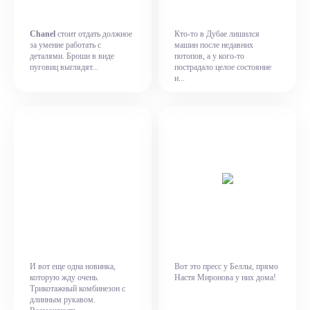
Chanel
стоит отдать должное
Кто-то в Дубае лишился
за умение работать с
машин после недавних
деталями. Броши в виде
потопов, а у кого-то
пуговиц выглядят...
пострадало целое состояние
и...
И вот еще одна новинка,
Вот это пресс у Беллы, прямо
которую жду очень.
Настя Миронова у них дома!
Трикотажный комбинезон с
длинным рукавом.