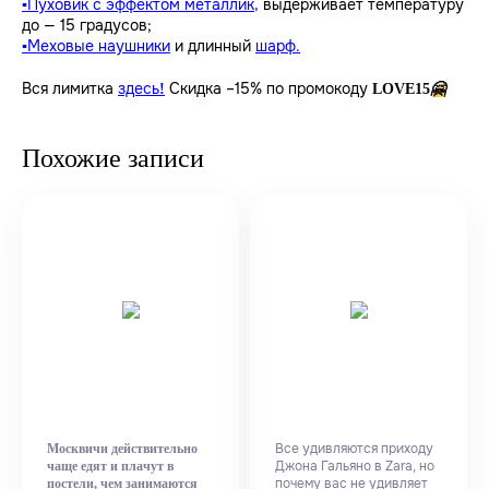
Пуховик с эффектом металлик,
выдерживает температуру
▪️
до — 15 градусов;
Меховые наушники
и длинный
шарф.
▪️
Вся лимитка
здесь
Скидка –15% по промокоду
!
LOVE15
🤗
Похожие записи
Все удивляются приходу
Москвичи действительно
Джона Гальяно в Zara, но
чаще едят и плачут в
почему вас не удивляет
постели, чем занимаются