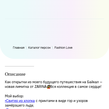
WP_Term Object ( [term_id] => 50 [name] => Fashion Love
[slug] => fashion [term_group] => 0 [term_taxonomy_id] => 50
[taxonomy] => person [description] => [parent] => 0 [count] =>
6317 [filter] => raw )
Главная
\
Каталог персон
\
Fashion Love
Описание
Как открытки из моего будущего путешествия на Байкал —
новая лимитка от ZARINA
Вся коллекция в самое сердце!
😍
Мой выбор:
Свитер из хлопка
с принтами в виде гор и узоров
▪️
замёрзшего льда;