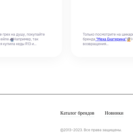
е грех на душу, покупайте
Только посмотрите на шикар
сейле
👥
Например, так
бренда
"Меха Екатерина"
😍
Н
 купила кеды R13 и...
возвращения...
Каталог брендов
Новинки
©2013–2023. Все права защищены.