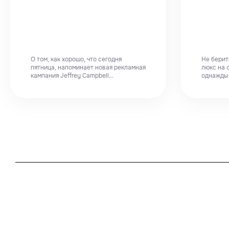
О том, как хорошо, что сегодня
Не берит
пятница, напоминает новая рекламная
люкс на 
кампания Jeffrey Campbell...
однажды я