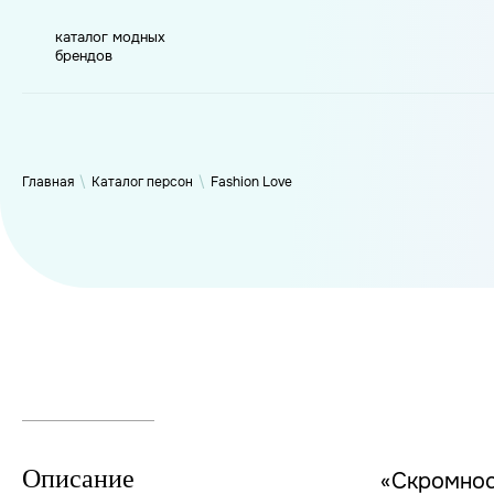
каталог модных
брендов
WP_Term Object ( [term_id] => 50 [name] => Fashion Love [sl
6314 [filter] => raw )
Главная
\
Каталог персон
\
Fashion Love
Описание
«Скромнос