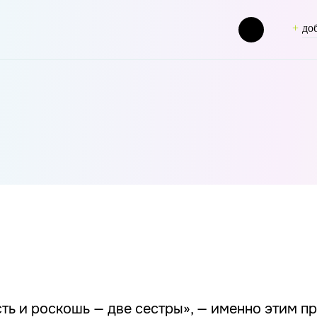
до
ug] => fashion [term_group] => 0 [term_taxonomy_id] => 50 [t
ть и роскошь — две сестры», — именно этим п