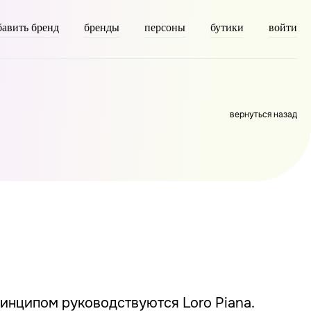
бавить бренд
бренды
персоны
бутики
войти
axonomy] => person [description] => [parent] => 0 [count] =>
вернуться назад
ринципом руководствуются Loro Piana.