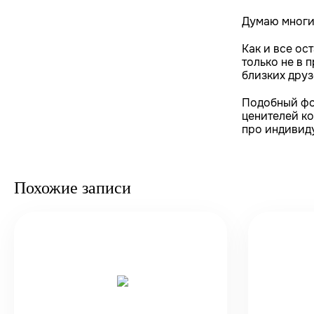
Думаю многие
Как и все ос
только не в 
близких дру
Подобный фо
ценителей ко
про индивид
Похожие записи