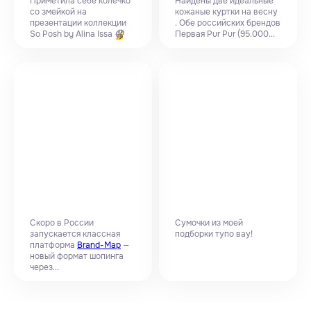
Приметила себе колечко
Найдены две идеальные
со змейкой на
кожаные куртки на весну
презентации коллекции
. Обе российских брендов
So Posh by Alina Issa
Первая Pur Pur (95.000...
🤤
Скоро в России
Сумочки из моей
запускается классная
подборки тупо вау!
платформа
Brand-Map
—
новый формат шопинга
через...