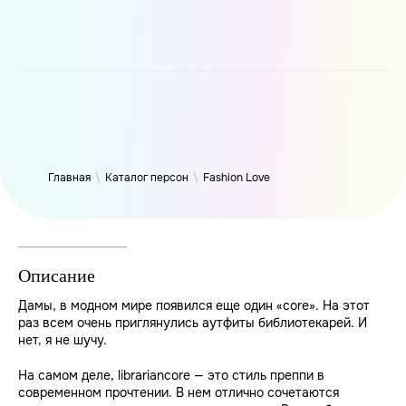
WP_Term Object ( [term_id] => 50 [name] => Fashion Love
[slug] => fashion [term_group] => 0 [term_taxonomy_id] => 50
[taxonomy] => person [description] => [parent] => 0 [count] =>
6317 [filter] => raw )
Главная
\
Каталог персон
\
Fashion Love
Описание
Дамы, в модном мире появился еще один «core». На этот
раз всем очень приглянулись аутфиты библиотекарей. И
нет, я не шучу.
На самом деле, librariancore — это стиль преппи в
современном прочтении. В нем отлично сочетаются