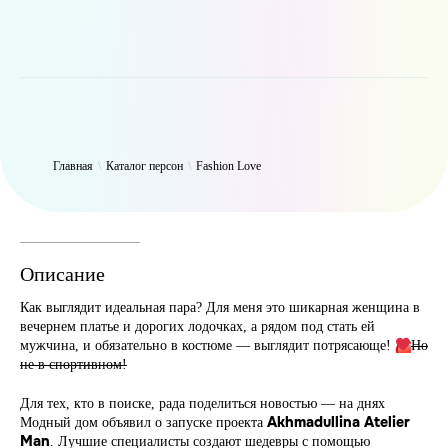
WP_Term Object ( [term_id] => 50 [name] => Fashion Love [slug] =>
fashion [term_group] => 0 [term_taxonomy_id] => 50 [taxonomy] =>
person [description] => [parent] => 0 [count] => 6322 [filter] => raw )
Главная
\
Каталог персон
\
Fashion Love
Описание
Как выглядит идеальная пара? Для меня это шикарная женщина в
вечернем платье и дорогих лодочках, а рядом под стать ей
мужчина, и обязательно в костюме — выглядит потрясающе!
Но
не в спортивном!
Для тех, кто в поиске, рада поделиться новостью — на днях
Akhmadullina Atelier
Модный дом объявил о запуске проекта
Man
. Лучшие специалисты создают шедевры с помощью