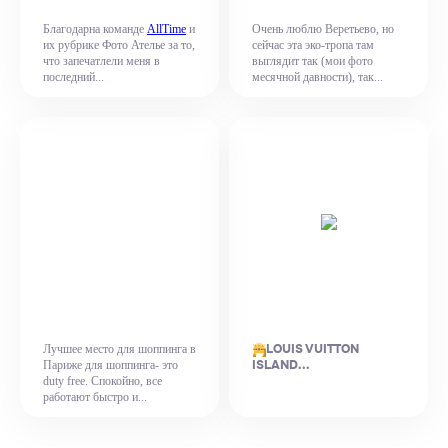
Благодарна команде
AllTime
и
Очень люблю Веретьево, но
их рубрике Фото Ателье за то,
сейчас эта эко-тропа там
что запечатлели меня в
выглядит так (мои фото
последний...
месячной давности), так...
LOUIS VUITTON
Лучшее место для шоппинга в
ISLAND...
Париже для шоппинга- это
duty free. Спокойно, все
работают быстро и...